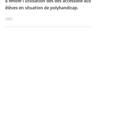
les lancer
Cet article propose des aménagements visant
à rendre l’utilisation des dés accessible aux
élèves en situation de polyhandicap.