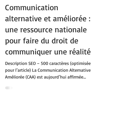
Communication
alternative et améliorée :
une ressource nationale
pour faire du droit de
communiquer une réalité
Description SEO – 500 caractères (optimisée
pour l’article) La Communication Alternative et
Améliorée (CAA) est aujourd’hui affirmée
comme un droit fondamental grâce à une
nouvelle ressource nationale publiée par
l’Agence nationale de la performance sanitaire
et médico-sociale. Cet article présente les
principes, le cadre légal et les enjeux de la CAA
pour les familles, l’école et les professionnels