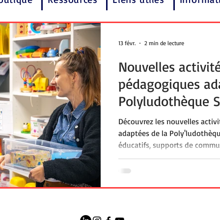
13 févr.
2 min de lecture
Nouvelles activit
pédagogiques ada
Polyludothèque S
son offre à Hen
Découvrez les nouvelles acti
adaptées de la Poly'ludothèq
éducatifs, supports de communi
repérage spatial, logique, lan
inclusifs : une offre pensée p
polyhandicapés. Accessible via
40 €, le service de prêt du Ce
accompagne familles, enseign
médico-social.