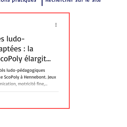
és ludo-
ptées : la
coPoly élargit
nebont
vités ludo-pédagogiques
ue ScoPoly à Hennebont. Jeux
cation, motricité fine,
gage et jeux de société
our les enfants et adolescents
 l’adhésion à l’association dès
ntre Ressources ScoPoly
ants et professionnels du