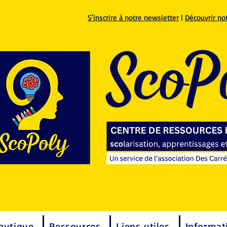
S'inscrire à notre newsletter
|
Découvrir no
outique
Ressources
Liens utiles
Informat