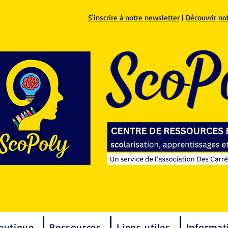
S'inscrire à notre newsletter
|
Découvrir no
outique
Ressources
Liens utiles
Informat