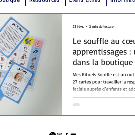
23 févr.
2 min de lecture
Le souffle au cœ
apprentissages :
dans la boutique
Mes Rituels Souffle est un o
27 cartes pour travailler la res
faciale auprès d’enfants et a
situation de polyhandicap. À 
et ritualisées, il soutient l’ora
respiration-déglutition et la
familles, enseignants et profe
s’intègre facilement aux temp