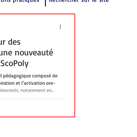
ur des
 une nouveauté
 ScoPoly
util pédagogique composé de
piration et l’activation oro-
dolescents, notamment en
travers des consignes simples
lisation, la coordination
 communication. Adapté aux
ssionnels du médico-social, il
s éducatifs et thérapeutiques.