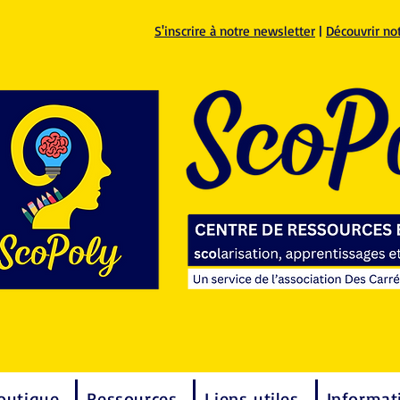
S'inscrire à notre newsletter
|
Découvrir no
outique
Ressources
Liens utiles
Informat