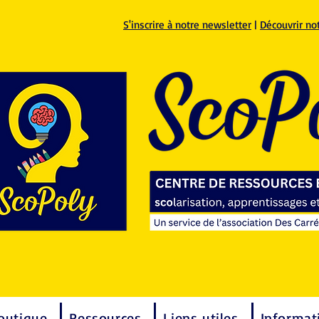
S'inscrire à notre newsletter
|
Découvrir no
outique
Ressources
Liens utiles
Informat