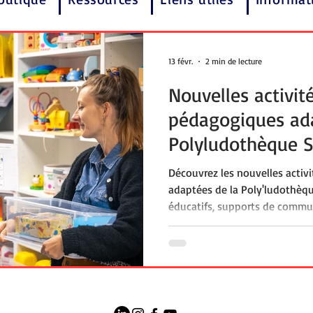
13 févr.
2 min de lecture
Nouvelles activit
pédagogiques ada
Polyludothèque S
son offre à Hen
Découvrez les nouvelles acti
adaptées de la Poly'ludothèq
éducatifs, supports de communi
repérage spatial, logique, lan
inclusifs : une offre pensée p
polyhandicapés. Accessible via
40 €, le service de prêt du Ce
accompagne familles, enseign
médico-social.