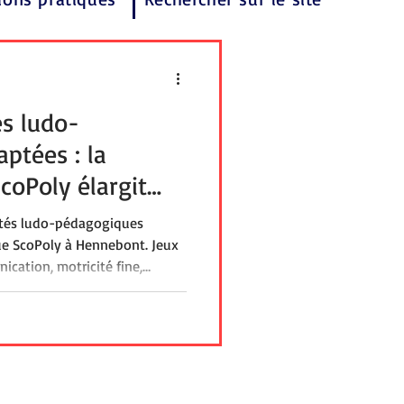
és ludo-
ptées : la
coPoly élargit
nebont
vités ludo-pédagogiques
ue ScoPoly à Hennebont. Jeux
cation, motricité fine,
gage et jeux de société
our les enfants et adolescents
 l’adhésion à l’association dès
ntre Ressources ScoPoly
ants et professionnels du