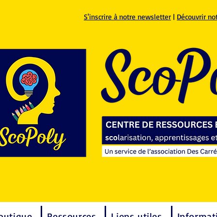
S'inscrire à notre newsletter
|
Découvrir no
outique
Ressources
Liens utiles
Informat