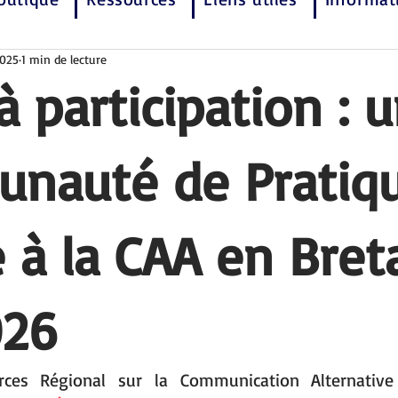
2025
1 min de lecture
à participation : 
nauté de Pratiq
 à la CAA en Bre
026
ces Régional sur la Communication Alternative 