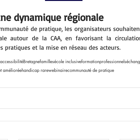
une dynamique régionale
ommunauté de pratique, les organisateurs souhaiten
le autour de la CAA, en favorisant la circulation
s pratiques et la mise en réseau des acteurs.
accessibilité
Bretagne
familles
école inclusive
formation
professionnels
échang
et améliorée
handicap rare
webinaire
communauté de pratique