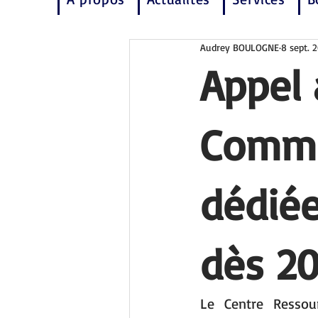
Audrey BOULOGNE
8 sept. 
Appel 
Commu
dédiée
dès 2
Le Centre Ressour