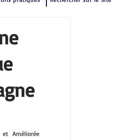
une
ue
tagne
et Améliorée 