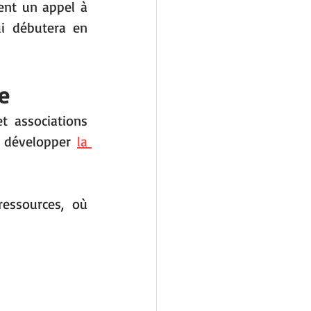
ent un appel à 
i débutera en 
e
t associations 
 développer 
la 
ssources, où 