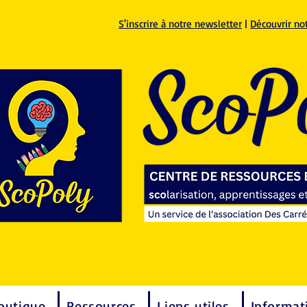
S'inscrire à notre newsletter
|
Découvrir no
outique
Ressources
Liens utiles
Informat