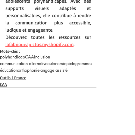
adolescents polyhandicapés. Avec des 
supports visuels adaptés et 
personnalisables, elle contribue à rendre 
la communication plus accessible, 
ludique et engageante.
Découvrez toutes les ressources sur 
lafabriqueapictos.myshopify.com
.
Mots-clés :
polyhandicap
CAA
inclusion
communication alternative
autonomie
pictogrammes
éducation
orthophonie
langage assisté
Outils | France
CAA
Posts récents
Voir tout