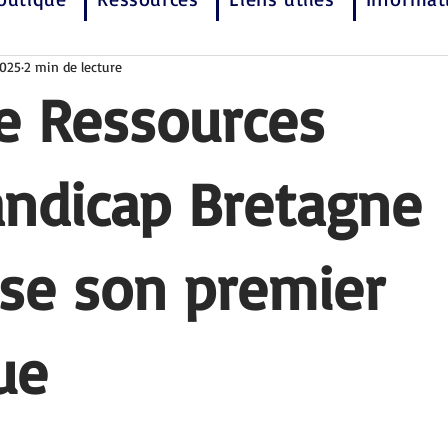
2025
2 min de lecture
e Ressources
andicap Bretagne
se son premier
ue