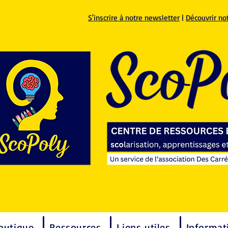
S'inscrire à notre newsletter
|
Découvrir no
outique
Ressources
Liens utiles
Informat