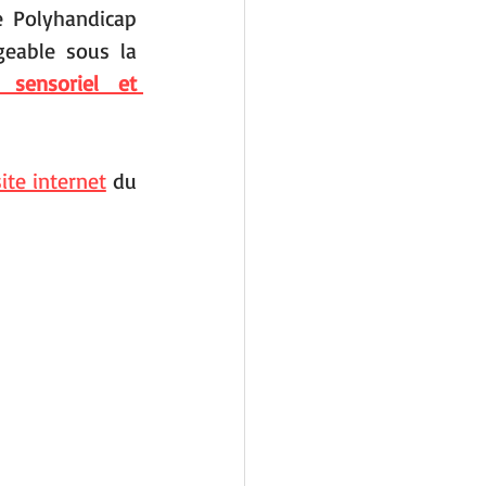
e Polyhandicap 
geable sous la 
 sensoriel et 
site internet
 du 