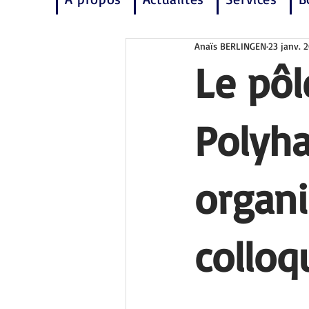
Anaïs BERLINGEN
23 janv. 
Le pôl
Polyh
organi
colloq