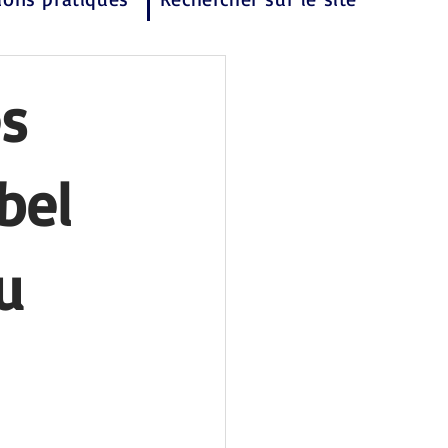
es
bel
u