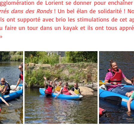
agglomération de Lorient se donner pour enchaîner 
rrés dans des Ronds
 ! Un bel élan de solidarité ! N
ls ont supporté avec brio les stimulations de cet apr
u faire un tour dans un kayak et ils ont tous appréc
»