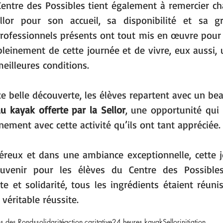
Centre des Possibles tient également à remercier c
llor pour son accueil, sa disponibilité et sa gr
professionnels présents ont tout mis en œuvre pour
pleinement de cette journée et de vivre, eux aussi, 
meilleures conditions.
e belle découverte, les élèves repartent avec un bea
au kayak offerte par la Sellor
, une opportunité qui 
ement avec cette activité qu’ils ont tant appréciée.
éreux et dans une ambiance exceptionnelle, cette j
venir pour les élèves du Centre des Possibles.
te et solidarité, tous les ingrédients étaient réunis
véritable réussite.
ns des Ronds
solidarité
action caritative
24 heures kayak
Sellor
initiation