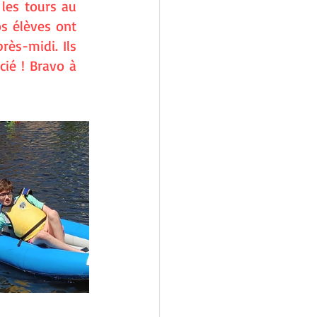
les tours au 
os élèves ont 
ès-midi. Ils 
ié ! Bravo à 