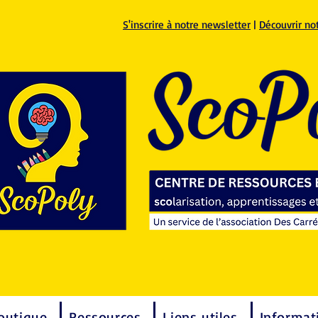
S'inscrire à notre newsletter
|
Découvrir no
outique
Ressources
Liens utiles
Informat