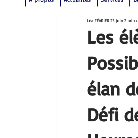
Léa FÉVRIER
23 juin
2 min d
Les él
Possib
élan d
Défi d