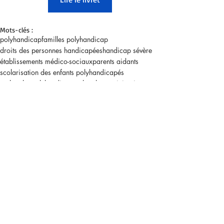
Mots-clés :
polyhandicap
familles polyhandicap
droits des personnes handicapées
handicap sévère
établissements médico-sociaux
parents aidants
scolarisation des enfants polyhandicapés
recherche polyhandicap
recherche participative
quotidien des familles
vie quotidienne handicap
aidants familiaux
inclusion handicap
autonomie handicap
accompagnement médico-social
Actualités | France
Témoignages | France
Posts récents
Voir tout