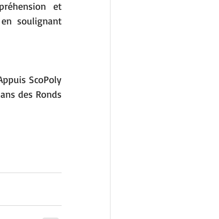
réhension et 
en soulignant 
'Appuis ScoPoly
dans des Ronds