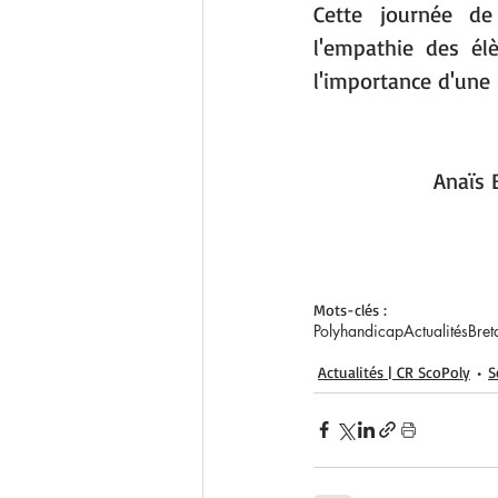
Cette journée de
l'empathie des él
l'importance d'une 
Anaïs 
Mots-clés :
Polyhandicap
Actualités
Bret
Actualités | CR ScoPoly
S