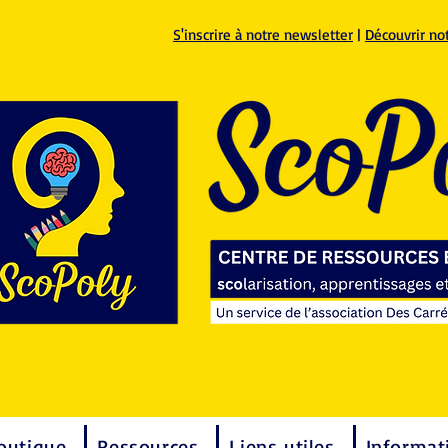
S'inscrire à notre newsletter
|
Découvrir no
outique
Ressources
Liens utiles
Informat