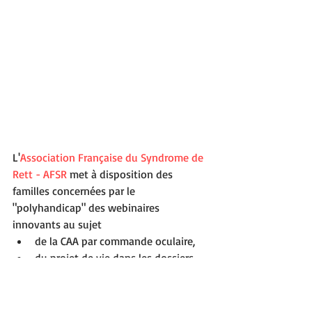
L'
Association Française du Syndrome de 
Rett - AFSR
 met à disposition des 
familles concernées par le 
"polyhandicap" des webinaires 
innovants au sujet 
de la CAA par commande oculaire, 
du projet de vie dans les dossiers 
MDPH,
de la scolarisation, etc.