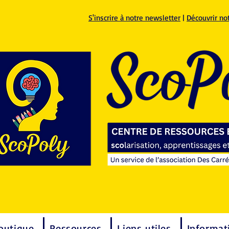
S'inscrire à notre newsletter
|
Découvrir no
outique
Ressources
Liens utiles
Informat