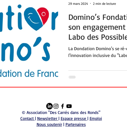
29 mars 2024
2 min de lecture
Domino’s Fondati
son engagement 
Labo des Possible
année
La Dondation Domino's se ré-
l'innovation inclusive du "Lab
© Association "Des Carrés dans des Ronds"
Contact
|
Newsletter
|
Espace presse
|
Emploi
Nous soutenir
|
Partenaires