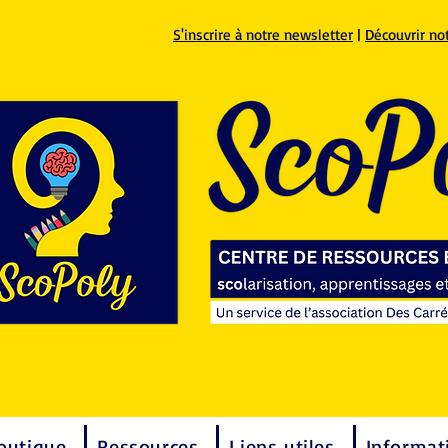
S'inscrire à notre newsletter
|
Découvrir no
outique
Ressources
Liens utiles
Informat