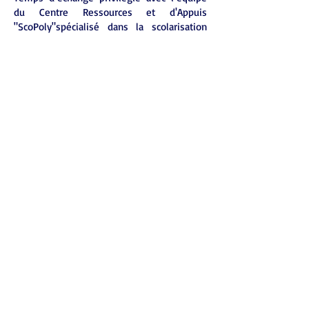
du Centre Ressources et d'Appuis
"ScoPoly"spécialisé dans la scolarisation
des enfants et adolescents
polyhandicapés.
L’après-midi est dédiée à :
visite des services,
découverte d’outils et de ressources
concrètes,
échanges ouverts autour de vos réalités de
terrain.
Posez vos questions, partagez vos
réflexions et repartez avec de nouvelles
idées, des solutions, et des ressources
directement mobilisables dans vos
pratiques professionnelles ou votre
accompagnement familial.
1 journée – Jusqu'à 4