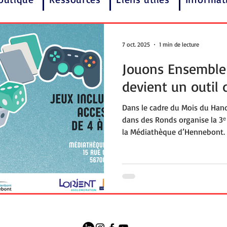
7 oct. 2025
1 min de lecture
Jouons Ensemble 
devient un outil 
Dans le cadre du Mois du Handi
dans des Ronds organise la 3ᵉ
la Médiathèque d’Hennebont. Un
pour les enfants de 4 à 13 ans
de société adaptés, supports
console… Une journée pour déco
s’amuser ensemble.