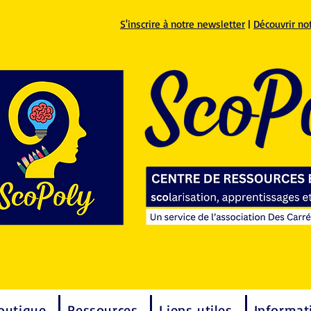
S'inscrire à notre newsletter
|
Découvrir no
outique
Ressources
Liens utiles
Informat