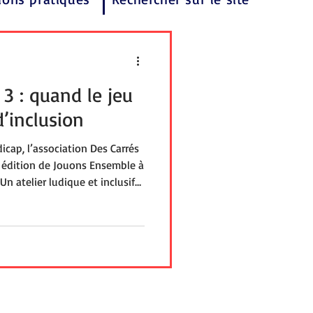
3 : quand le jeu
d’inclusion
cap, l’association Des Carrés
 édition de Jouons Ensemble à
 atelier ludique et inclusif
, avec ou sans handicap. Jeux
 en CAA, manette adaptée pour
uvrir, sensibiliser et surtout,