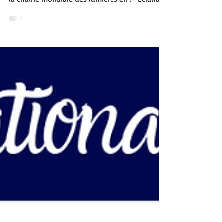
maladies rares va #LightUpForRare ! Rejoignez
la chaîne mondiale des lumières en : • Éclairant
un...