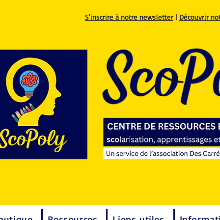
S'inscrire à notre newsletter
|
Découvrir no
outique
Ressources
Liens utiles
Informat