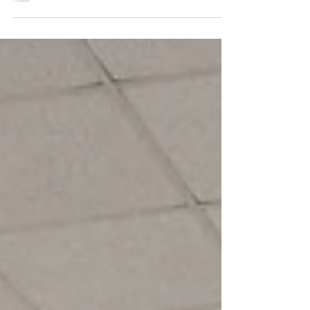
polyhandicap et la scolarisation auprès de
l'école Sacré-Coeur à Brandérion (56021).