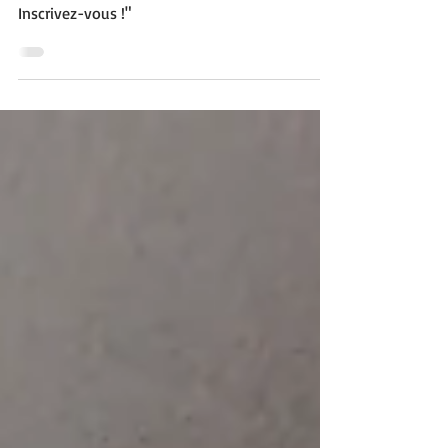
"JOUONS ENSEMBLE #2 : un après-midi de jeux
inclusifs le 27 nov. 2024 à Hennebont.
Inscrivez-vous !"