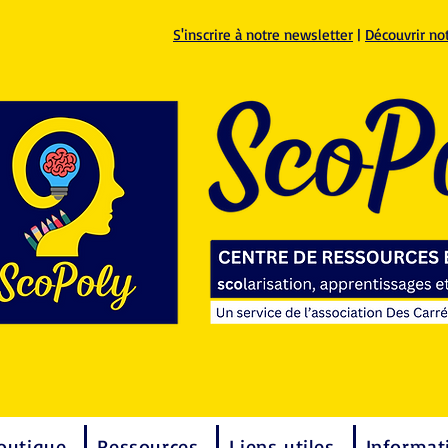
S'inscrire à notre newsletter
|
Découvrir no
outique
Ressources
Liens utiles
Informat