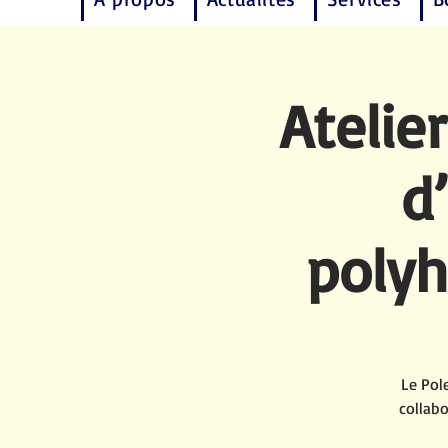
Atelie
d
polyh
Le Pol
collabo