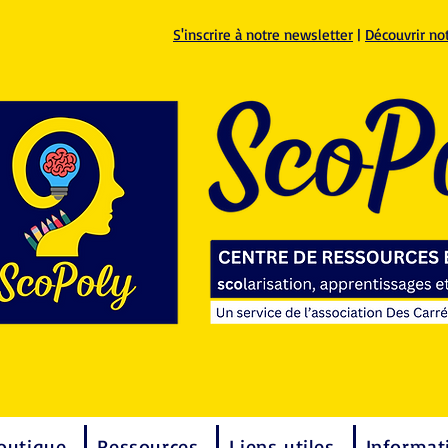
S'inscrire à notre newsletter
|
Découvrir no
outique
Ressources
Liens utiles
Informat