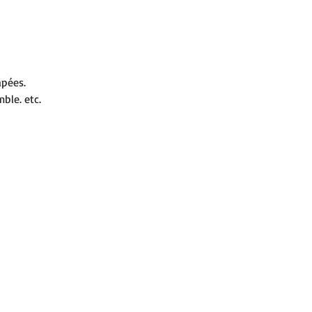
apées.
ble. etc.