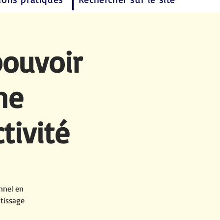
pouvoir
ne
tivité
nnel en
ntissage