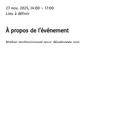
27 nov. 2025, 14:00 – 17:00
Lieu à définir
À propos de l'événement
Atelier professionnel pour développer son 
répertoire d'activité pour les personne 
spolyhandicapées.
L'activité est un pretexte pour apprendre, 
communiquer, décider, être valoriser, 
s'amuser ensemble. etc.
Partager cet événement