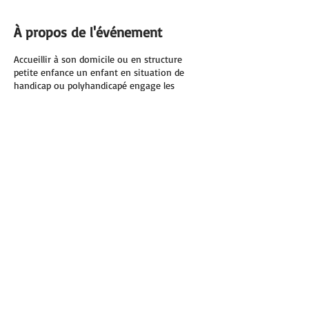
À propos de l'événement
Accueillir à son domicile ou en structure
petite enfance un enfant en situation de
handicap ou polyhandicapé engage les
professionnels dans une démarche
particulière. L’accompagnement qu’il
nécessite fait appel à des compétences
spécifiques. La formation abordera les
différents aspects de cet accompagnement
Partager cet événement