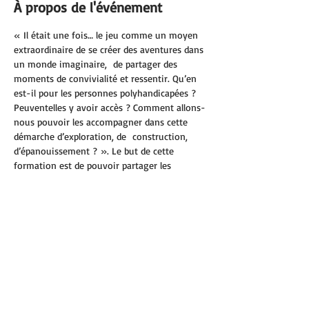
À propos de l'événement
« Il était une fois… le jeu comme un moyen 
extraordinaire de se créer des aventures dans 
un monde imaginaire,  de partager des 
moments de convivialité et ressentir. Qu’en 
est-il pour les personnes polyhandicapées ? 
Peuventelles y avoir accès ? Comment allons-
nous pouvoir les accompagner dans cette 
démarche d’exploration, de  construction, 
d’épanouissement ? ». Le but de cette 
formation est de pouvoir partager les 
expériences vécues, d’apporter des outils, des 
savoir-faire  pour que la personne 
polyhandicapée puisse découvrir le jeu et se 
sentir exister. « Le jeu fait partie de la 
communauté humaine. Nous devons donc 
intégrer les personnes polyhandicapées  dans 
cette activité-là. » Andreas Fröhlich