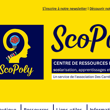
S'inscrire à notre newsletter
|
Découvrir no
outique
Ressources
Liens utiles
Informat