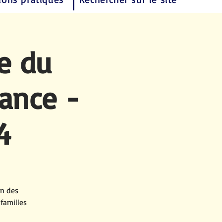
e du
ance -
4
on des
familles