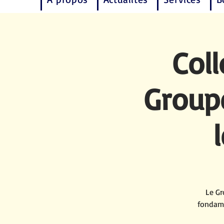
Col
Group
Le Gr
fondame