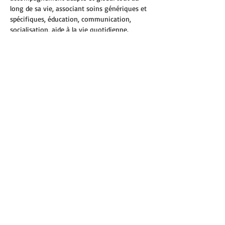
long de sa vie, associant soins génériques et 
spécifiques, éducation, communication, 
socialisation, aide à la vie quotidienne.
Lors de cette journée, les intervenants 
présenteront de nombreuses 
recommandations visant à améliorer 
l’accompagnement et le bien-être des 
personnes en situation de polyhandicap, 
ainsi que le soutien des familles, des 
soignants et des aidants. Cette expertise 
invite à s’interroger sur le regard que l’on 
porte sur les personnes polyhandicapées.
Une expertise collective commanditée…
Afficher plus
Partager cet événement