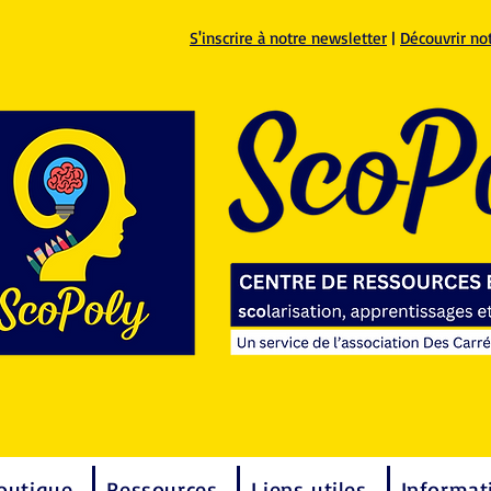
S'inscrire à notre newsletter
|
Découvrir no
outique
Ressources
Liens utiles
Informat