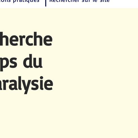
cherche
ps du
ralysie