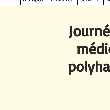
Journé
médi
polyha