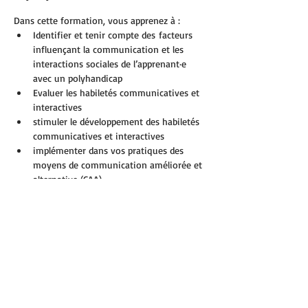
Dans cette formation, vous apprenez à :
Identifier et tenir compte des facteurs 
influençant la communication et les 
interactions sociales de l’apprenant·e 
avec un polyhandicap
Evaluer les habiletés communicatives et 
interactives
stimuler le développement des habiletés 
communicatives et interactives
implémenter dans vos pratiques des 
moyens de communication améliorée et 
alternative (CAA)
Cette formation s’adresse à tout·e 
professionnel·le (éducatrice ou éducateur, 
enseignant·e spécialisé·e, thérapeute, …) au 
contact avec des apprenant·es présentant un 
polyhandicap 
.
de tous âges
Afficher plus