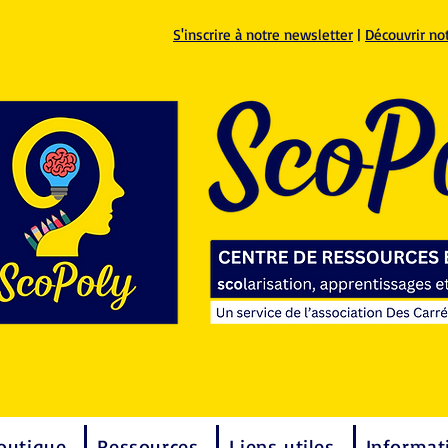
S'inscrire à notre newsletter
|
Découvrir no
outique
Ressources
Liens utiles
Informat