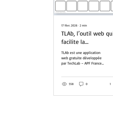
17 févr. 2026
∙
2
min
TLAb, l’outil web qu
facilite la
communication pou
TLAb est une application
tous
web gratuite développée
par TechLab – APF France
handicap permettant de
créer des tableaux de
langage assisté. Destinée
aux familles, enseignants
558
0
1
et professionnels du
médico-social, elle facilite
la mise en place de
supports de
Communication