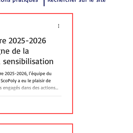
ire 2025-2026
gne de la
a sensibilisation
ire 2025-2026, l’équipe du
ScoPoly a eu le plaisir de
s engagés dans des actions
 de l'association Des Carrés
 rencontre ont permis de
estion du handicap et plus
icap et de donner du sens aux
 sein des établissements