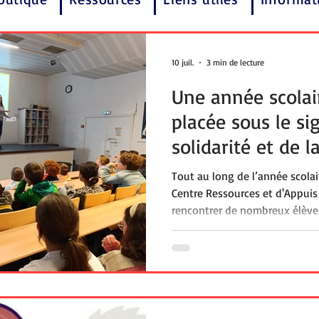
10 juil.
3 min de lecture
Une année scola
placée sous le si
solidarité et de l
Tout au long de l’année scola
Centre Ressources et d'Appuis 
rencontrer de nombreux élève
solidaires au profit des jeunes
dans des Ronds. Ces temps de
sensibiliser les élèves à la qu
particulièrement du polyhand
actions caritatives menées au
scolaires.