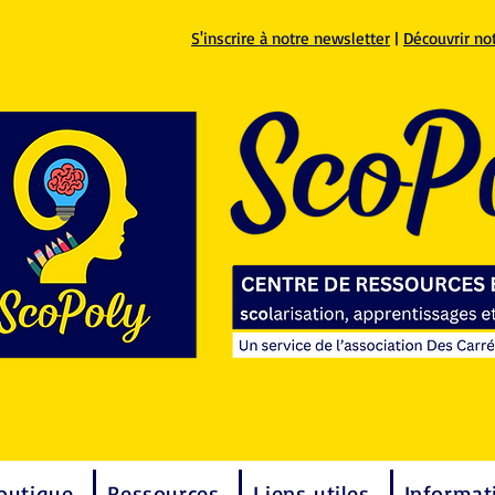
S'inscrire à notre newsletter
|
Découvrir no
outique
Ressources
Liens utiles
Informat