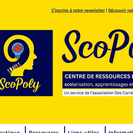
S'inscrire à notre newsletter
|
Découvrir no
outique
Ressources
Liens utiles
Informat