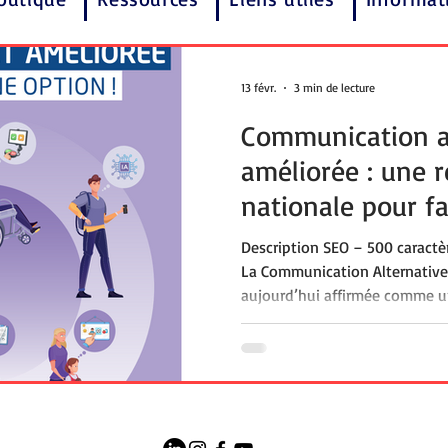
13 févr.
3 min de lecture
Communication al
améliorée : une 
nationale pour fa
communiquer une
Description SEO – 500 caractèr
La Communication Alternative 
aujourd’hui affirmée comme u
une nouvelle ressource nation
nationale de la performance sa
article présente les principes, 
la CAA pour les familles, l’éco
médico-social. Il met en lumi
Des Carrés dans