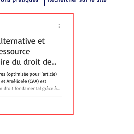
ternative et
ressource
ire du droit de
 réalité
es (optimisée pour l’article)
et Améliorée (CAA) est
n droit fondamental grâce à
ale publiée par l’Agence
nitaire et médico-sociale. Cet
le cadre légal et les enjeux de
le et les professionnels du
ère différents acteurs comme