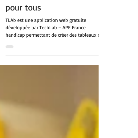
facilite la communication
pour tous
TLAb est une application web gratuite
développée par TechLab – APF France
handicap permettant de créer des tableaux de
langage assisté. Destinée aux familles,
enseignants et professionnels du médico-
social, elle facilite la mise en place de supports
de Communication Alternative et Améliorée
adaptés aux besoins des personnes ayant des
troubles de la communication, dans les
contextes éducatifs, scolaires et de la vie
quotidienne.