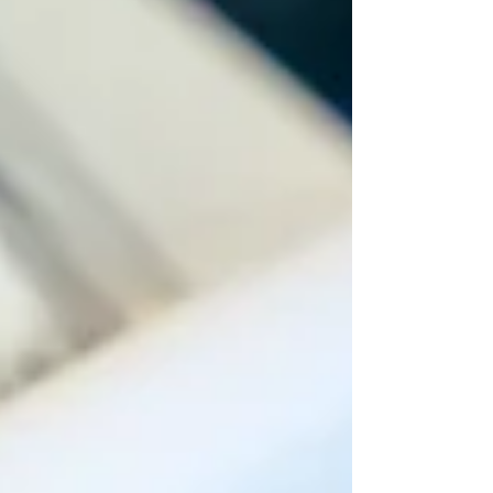
l’adhésion à l’association dès 40 €, le service
de prêt du Centre Ressources ScoPoly
accompagne familles, enseignants et
professionnels du médico-social.