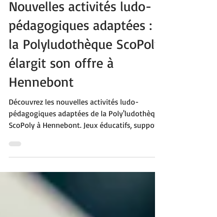
13 févr.
2 min de lecture
Nouvelles activités ludo-
pédagogiques adaptées :
la Polyludothèque ScoPoly
élargit son offre à
Hennebont
Découvrez les nouvelles activités ludo-
pédagogiques adaptées de la Poly'ludothèque
ScoPoly à Hennebont. Jeux éducatifs, supports
de communication, motricité fine, repérage
spatial, logique, langage et jeux de société
inclusifs : une offre pensée pour les enfants et
adolescents polyhandicapés. Accessible via