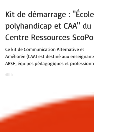
11 août 2025
2 min de lecture
Kit de démarrage : "École,
polyhandicap et CAA" du
Centre Ressources ScoPoly
Ce kit de Communication Alternative et
Améliorée (CAA) est destiné aux enseignants,
AESH, équipes pédagogiques et professionnels
intervenant auprès d’élèves polyhandicapés. Il
regroupe des ressources téléchargeables en
PDF : tableaux de langage assisté,
pictogrammes, emplois du temps, séquentiels,
outils autour des émotions, de la météo, etc.
Évolutif et collaboratif, il s’enrichit grâce aux
contributions et aux besoins du terrain.