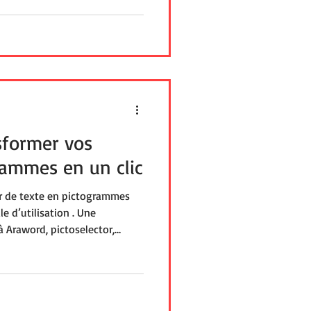
nsformer vos
rammes en un clic
eur de texte en pictogrammes
le d’utilisation . Une
à Araword, pictoselector,
tre texte: à chaque mot est
ctionnez les pictogrammes
 format et les couleurs. La
. Téléchargez directement