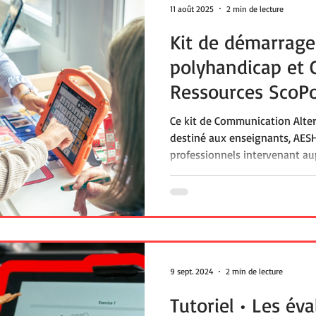
11 août 2025
2 min de lecture
Kit de démarrage 
polyhandicap et 
Ressources ScoPo
Ce kit de Communication Alter
destiné aux enseignants, AES
professionnels intervenant au
Il regroupe des ressources tél
de langage assisté, pictogra
séquentiels, outils autour des
Évolutif et collaboratif, il s’e
et aux besoins du terrain.
9 sept. 2024
2 min de lecture
Tutoriel • Les év