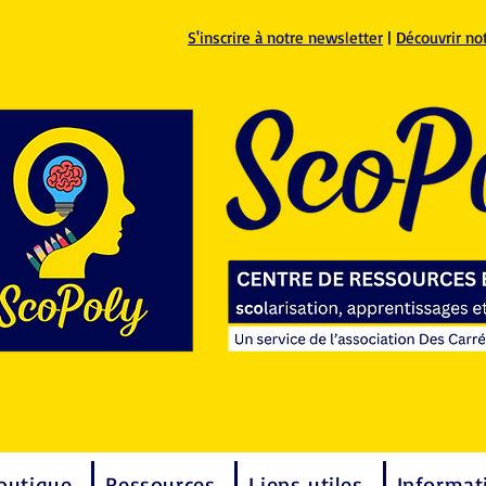
S'inscrire à notre newsletter
|
Découvrir no
outique
Ressources
Liens utiles
Informat