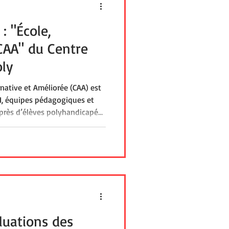
: "École,
CAA" du Centre
ly
native et Améliorée (CAA) est
H, équipes pédagogiques et
près d’élèves polyhandicapés.
échargeables en PDF : tableaux
mmes, emplois du temps,
 émotions, de la météo, etc.
nrichit grâce aux contributions
aluations des