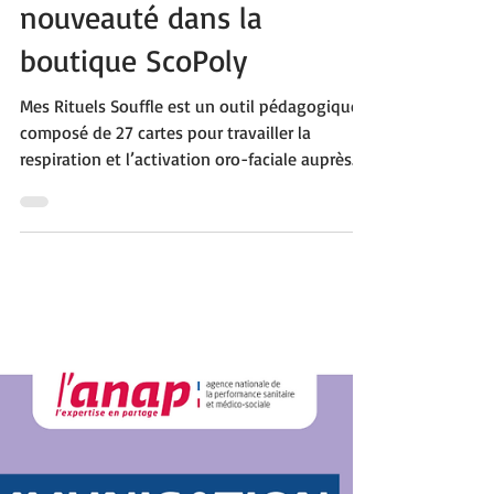
23 févr.
2 min de lecture
Le souffle au cœur des
apprentissages : une
nouveauté dans la
boutique ScoPoly
Mes Rituels Souffle est un outil pédagogique
composé de 27 cartes pour travailler la
respiration et l’activation oro-faciale auprès
d’enfants et adolescents, notamment en
situation de polyhandicap. À travers des
consignes simples et ritualisées, il soutient
l’oralisation, la coordination respiration-
déglutition et la communication. Adapté aux
familles, enseignants et professionnels du
médico-social, il s’intègre facilement aux