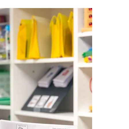
communiquer une réalité
Description SEO – 500 caractères (optimisée
pour l’article) La Communication Alternative et
Améliorée (CAA) est aujourd’hui affirmée
comme un droit fondamental grâce à une
nouvelle ressource nationale publiée par
l’Agence nationale de la performance sanitaire
et médico-sociale. Cet article présente les
principes, le cadre légal et les enjeux de la CAA
pour les familles, l’école et les professionnels
du médico-social. Il met en lumière différents
acteurs comme Des Carrés dans