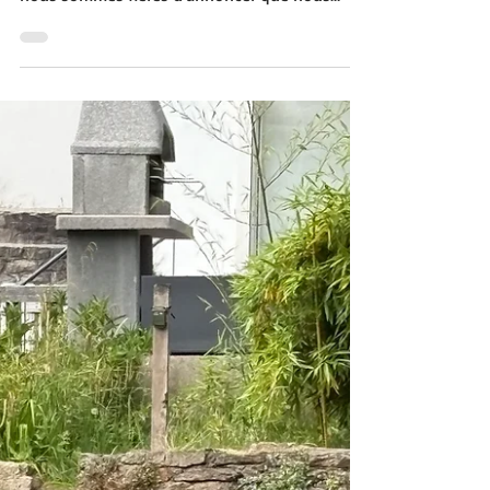
d'apprentissages et de mises en pratique,
nous sommes fières d'annoncer que nous
sommes désormais formatrices
professionnelles. Cette étape marque
l'aboutissement d'un cursus de formation d’un
an particulièrement enrichissant, réalisé avec
l'accompagnement de deux formatrices
expertes, Julie Patinet et Stéphanie Durand,
qui nous ont permis de développer les
compétences indispensables à la conception
et à l'animation de formations profess