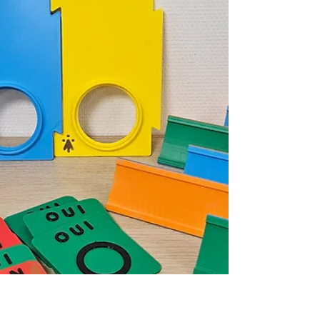
"scolarisation et polyhandicap "pour
professionnels et familles d’avril à juin 2026.
Observation des temps éducatifs et motricité,
approche pluridisciplinaire (enseignante
spécialisée, accompagnantes, ergothérapeute),
, échanges et réflexion collective. Développez
vos compétences, enrichissez vos pratiques et
participez à l’inclusion scolaire des enfants
polyhandicapés.