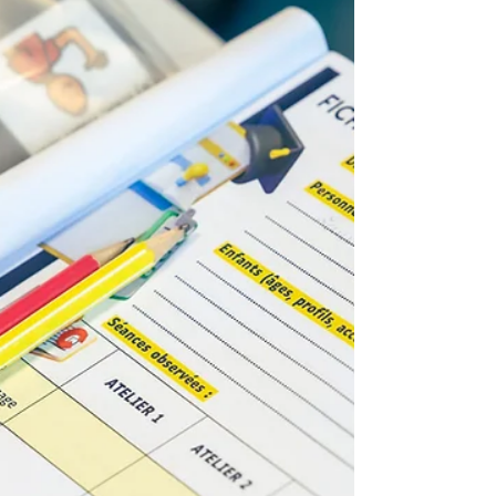
Hennebont
Découvrez les nouvelles activités ludo-
pédagogiques adaptées de la Poly'ludothèque
ScoPoly à Hennebont. Jeux éducatifs, supports
de communication, motricité fine, repérage
spatial, logique, langage et jeux de société
inclusifs : une offre pensée pour les enfants et
adolescents polyhandicapés. Accessible via
l’adhésion à l’association dès 40 €, le service
de prêt du Centre Ressources ScoPoly
accompagne familles, enseignants et
professionnels du médico-social.