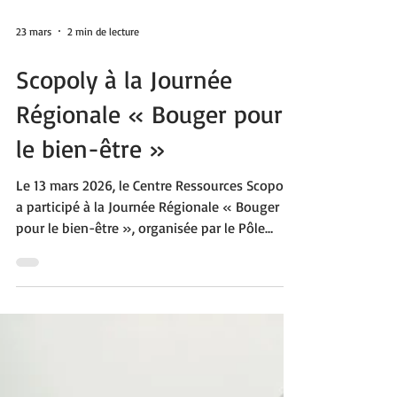
24 Heures Kayak à Inzinzac-Lochrist. Venus
encourager les 400 élèves engagés dans cette
action solidaire au profit de l’association Des
Carrés dans des Ronds, ils ont vécu une
journée riche en émotions.
23 mars
2 min de lecture
Scopoly à la Journée
Régionale « Bouger pour
le bien-être »
Le 13 mars 2026, le Centre Ressources Scopoly
a participé à la Journée Régionale « Bouger
pour le bien-être », organisée par le Pôle
Ressources Polyhandicap Bretagne. Cet
événement a rassemblé des professionnels du
secteur médico-social, des établissements
spécialisés, des associations et des partenaires