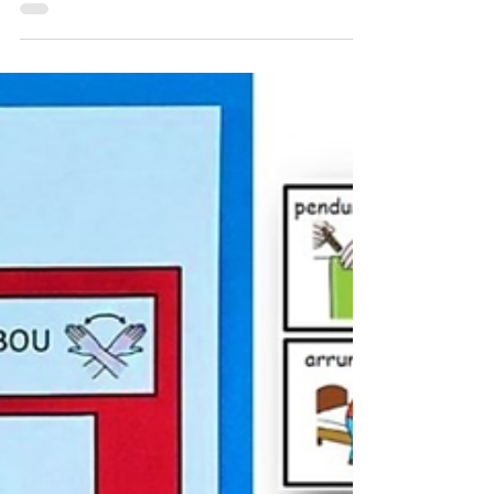
handicap permettant de créer des tableaux de
langage assisté. Destinée aux familles,
enseignants et professionnels du médico-
social, elle facilite la mise en place de supports
de Communication Alternative et Améliorée
adaptés aux besoins des personnes ayant des
troubles de la communication, dans les
contextes éducatifs, scolaires et de la vie
quotidienne.