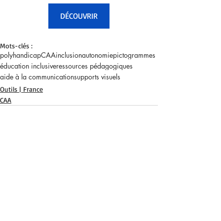
DÉCOUVRIR
Mots-clés :
polyhandicap
CAA
inclusion
autonomie
pictogrammes
éducation inclusive
ressources pédagogiques
aide à la communication
supports visuels
Outils | France
CAA
Posts récents
Voir tout