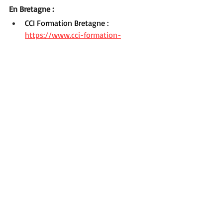
En Bretagne :
CCI Formation Bretagne : 
https://www.cci-formation-
bretagne.fr/cci-formation-ille-et-
vilaine-site-de-ker-
lann/bruz/stimulation-sensoriel-
mettre-en-place-un-espace-
snoezelen-
IFSO : 
https://www.ifso-
asso.org/formations-
continues/leveil-des-sens-lespace-
snoezelen/
Au niveau national :
P
étrarque : 
https://petrarque.org/formations/n
os-formations-themes/snoezelen/
IFOSEP : 
https://ifosep.fr/formation-