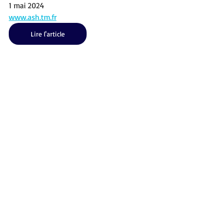
1 mai 2024
www.ash.tm.fr
Lire l'article
Mots-clés :
Polyhandicap
Actualités
Revue de Presse
France
Actualités | France
Revue de presse