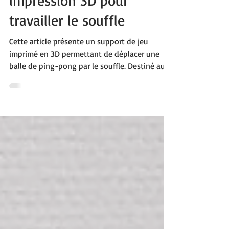
Un guide balle en
impression 3D pour
travailler le souffle
Cette article présente un support de jeu
imprimé en 3D permettant de déplacer une
balle de ping-pong par le souffle. Destiné aux
élèves en situation de polyhandicap, il stimule
la respiration de façon ludique, favorise le
travail bucco-facial et soutient la
communication et le bien-être.