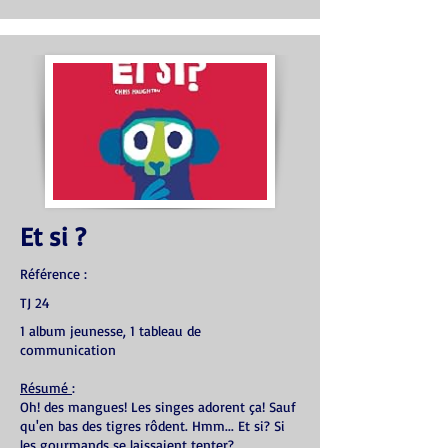
Et si ?
Référence :
TJ 24
1 album jeunesse, 1 tableau de
communication
Résumé
:
Oh! des mangues! Les singes adorent ça! Sauf
qu'en bas des tigres rôdent. Hmm... Et si? Si
les gourmands se laissaient tenter?