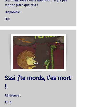
Oui, mais voilà ! Dans une noix, il n'y a pas
tant de place que cela !
Disponible :
Oui
Sssi j'te mords, t'es mort
!
Référence :
TJ 16