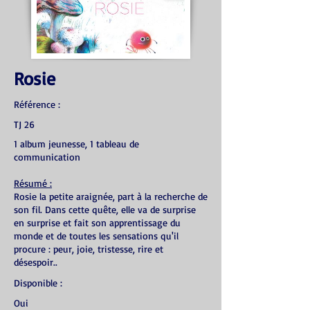
Rosie
Référence :
TJ 26
1 album jeunesse, 1 tableau de
communication
Résumé :
Rosie la petite araignée, part à la recherche de
son fil. Dans cette quête, elle va de surprise
en surprise et fait son apprentissage du
monde et de toutes les sensations qu'il
procure : peur, joie, tristesse, rire et
désespoir..
Disponible :
Oui