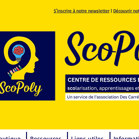
S'inscrire à notre newsletter
|
Découvrir no
outique
Ressources
Liens utiles
Informat