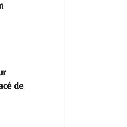
n 
ur 
acé de 