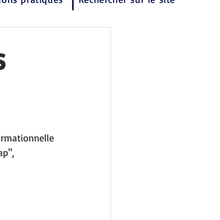
s
ormationnelle 
p", 