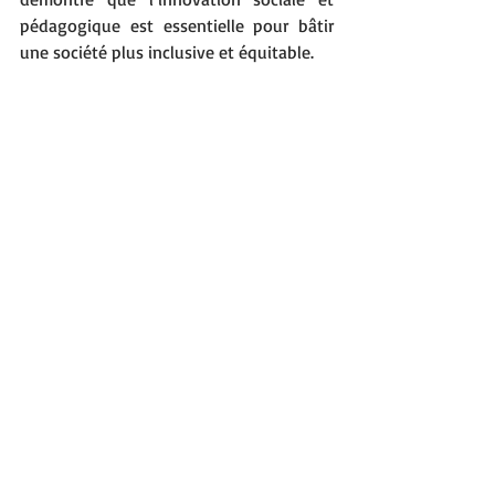
pédagogique est essentielle pour bâtir 
une société plus inclusive et équitable. 
Parce que chaque enfant a le droit 
d’apprendre, formons ensemble les 
acteurs de demain !