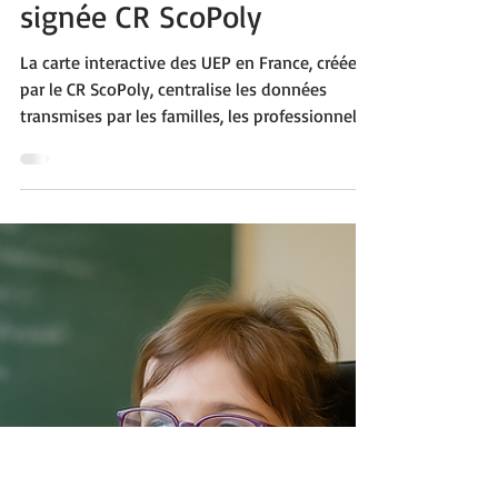
Cartographier les UEP en
France : une nouvelle
ressource nationale
signée CR ScoPoly
La carte interactive des UEP en France, créée
par le CR ScoPoly, centralise les données
transmises par les familles, les professionnels
et les institutions, dont l’INSEI. Elle offre une
vision claire des dispositifs existants, facilite
l’orientation et permet de signaler des mises à
jour pour améliorer continuellement la qualité
des informations.