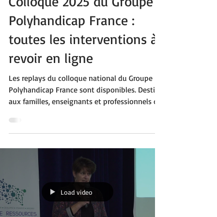
Colloque 2025 du Groupe
Polyhandicap France :
toutes les interventions à
revoir en ligne
Les replays du colloque national du Groupe
Polyhandicap France sont disponibles. Destiné
aux familles, enseignants et professionnels du
médico-social, cet événement a réuni experts,
chercheurs et acteurs de terrain autour des
grands enjeux du polyhandicap.
Accompagnement, parcours de vie, pratiques
professionnelles, droits et inclusion ont été au
cœur des échanges. Des ressources précieuses
pour mieux comprendre, réfléchir et agir
Load video
ensemble.