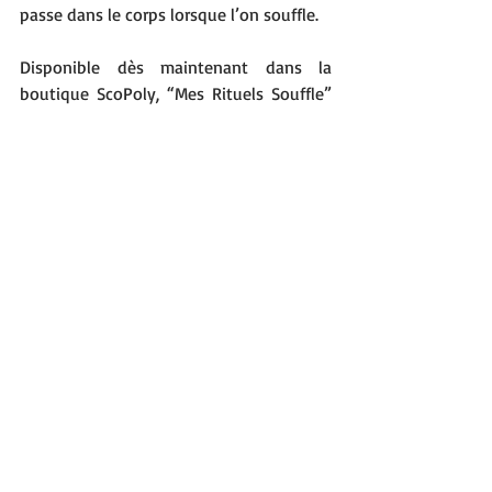
passe dans le corps lorsque l’on souffle.
Disponible dès maintenant dans la 
boutique ScoPoly, “Mes Rituels Souffle” 
s’adresse à toutes celles et ceux qui 
souhaitent faire du souffle un levier 
d’apprentissage et de bien-être.
OBTENIR
Mots-clés :
polyhandicap
communication alternative
inclusion scolaire
coordination respiration déglutition
respiration enfant handicapé
rituels souffle
développement bucco-facial
activation oro-faciale
travail du souffle
éducateur médico-social