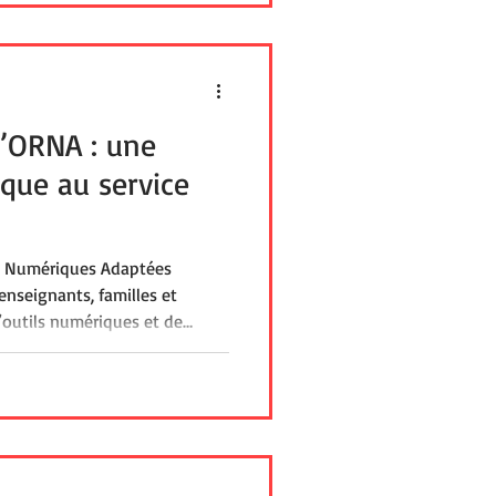
d’ORNA : une
que au service
s Numériques Adaptées
enseignants, familles et
’outils numériques et de
 la scolarisation des élèves en
ble via la plateforme Bepep,
s vers des solutions concrètes