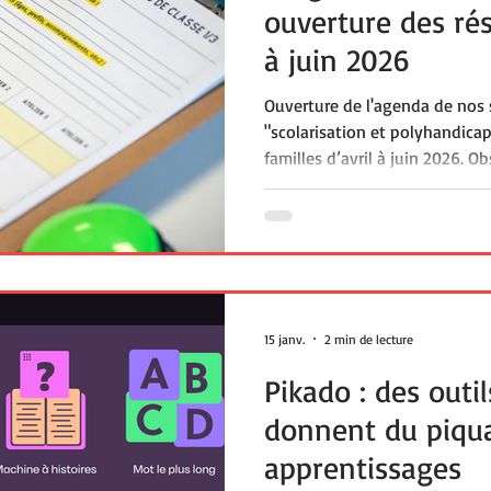
ouverture des rés
à juin 2026
Ouverture de l'agenda de nos 
"scolarisation et polyhandicap "pour professionnels et
familles d’avril à juin 2026. Observation des temps éducatifs
et motricité, approche pluridi
spécialisée, accompagnantes, 
réflexion collective. Dévelop
enrichissez vos pratiques et pa
des enfants polyhandicapés.
15 janv.
2 min de lecture
Pikado : des outil
donnent du piqu
apprentissages