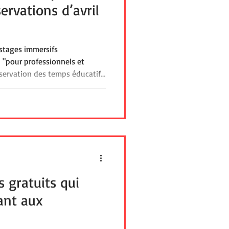
ervations d’avril
stages immersifs
sciplinaire (enseignante
ergothérapeute), , échanges et
pez vos compétences,
rticipez à l’inclusion scolaire
s gratuits qui
ant aux