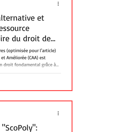
ternative et
ressource
ire du droit de
 réalité
es (optimisée pour l’article)
et Améliorée (CAA) est
n droit fondamental grâce à
ale publiée par l’Agence
nitaire et médico-sociale. Cet
le cadre légal et les enjeux de
le et les professionnels du
ère différents acteurs comme
 "ScoPoly":