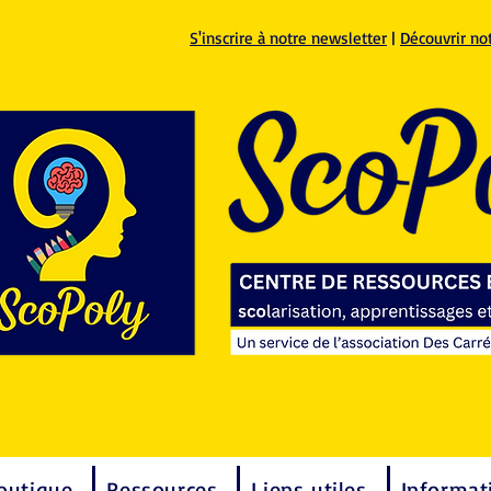
S'inscrire à notre newsletter
|
Découvrir no
outique
Ressources
Liens utiles
Informat