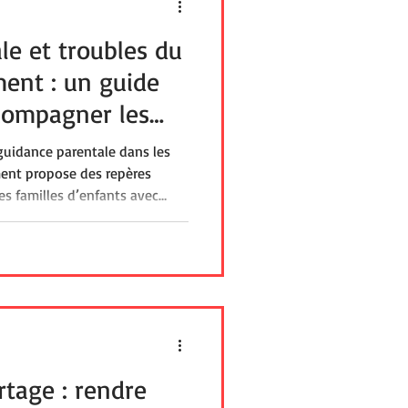
le et troubles du
ent : un guide
compagner les
 guidance parentale dans les
ent propose des repères
s familles d’enfants avec
ysie cérébrale ou
t des programmes validés
haque âge et besoin, afin de
ntales, favoriser les
nclusion sociale et scolaire.
tage : rendre