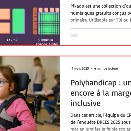
Pikado est une collection d’o
numériques gratuits conçus p
primaire. Utilisable sur TBI ou
applications interactives en 
favorisant la participation, la
différenciation pédagogique. 
pertinent pour accompagner l
grâce à des usages collectifs, i
lien avec les équipes éducativ
17 nov. 2025
4 min de lecture
Polyhandicap : un
encore à la marge
inclusive
Dans cet article, l'équipe du C
de l’enquête DREES 2025 sous 
met en lumière la faible scola