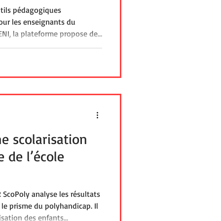
utils pédagogiques
our les enseignants du
 ENI, la plateforme propose des
mathématiques et en français
 compréhension et la
Pikado constitue un support
es élèves polyhandicapés
ndividualisés et inclusifs, en
es et
e scolarisation
 de l’école
R ScoPoly analyse les résultats
le prisme du polyhandicap. Il
risation des enfants