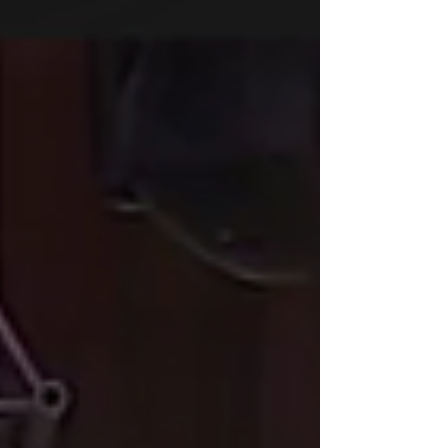
applications interactives en mathématiques et
en français favorisant la participation, la
compréhension et la différenciation
pédagogique. Pikado constitue un support
pertinent pour accompagner les élèves
polyhandicapés grâce à des usages collectifs,
individualisés et inclusifs, en lien avec les
équipes éducatives et