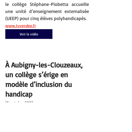
le collège Stéphane-Piobetta accueille 
une unité d’enseignement externalisée 
(UEEP) pour cinq élèves polyhandicapés.
www.tvvendee.fr
Voir la vidéo
À Aubigny-les-Clouzeaux, 
un collège s’érige en 
modèle d’inclusion du 
handicap
15 octobre 2025
Depuis la rentrée, le collège Stéphane-
Piobetta d’Aubigny-les-Clouzeaux, 
accueille une classe de cinq élèves 
polyhandicapés. Un dispositif unique 